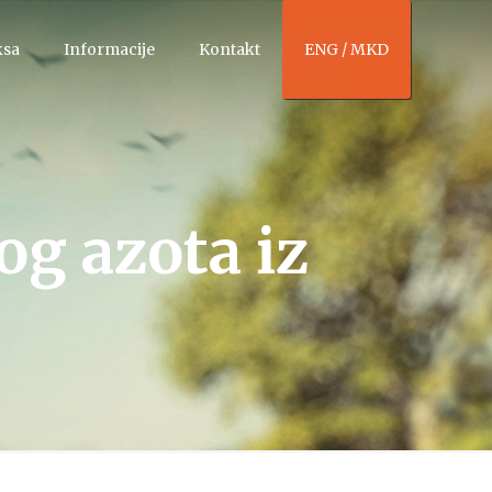
ksa
Informacije
Kontakt
ENG / MKD
og azota iz