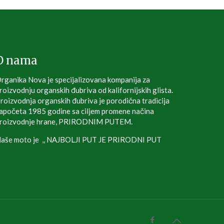
O nama
rganika Nova je specijalizovana kompanija za
roizvodnju organskih đubriva od kalifornijskih glista.
roizvodnja organskih đubriva je porodična tradicija
apočeta 1985 godine sa ciljem promene načina
roizvodnje hrane, PRIRODNIM PUTEM.
aše moto je ,, NAJBOLJI PUT JE PRIRODNI PUT