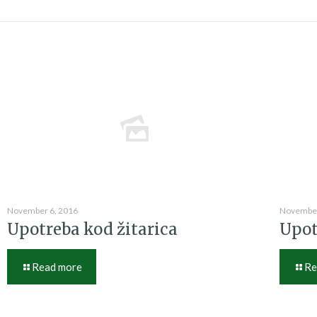
November 6, 2016
November
Upotreba kod žitarica
Upot
Read more
Re