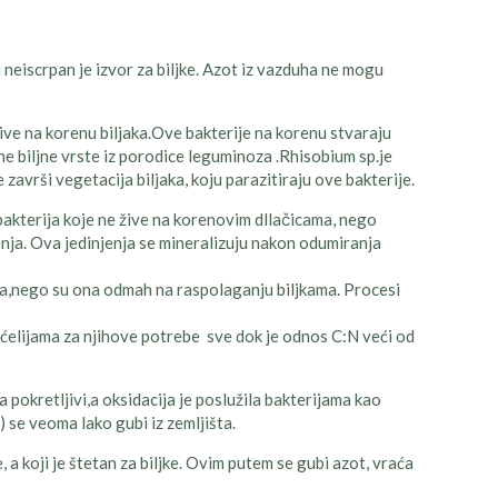
i neiscrpan je izvor za biljke. Azot iz vazduha ne mogu
ive na korenu biljaka.Ove bakterije na korenu stvaraju
ne biljne vrste iz porodice leguminoza .Rhisobium sp.je
 završi vegetacija biljaka, koju parazitiraju ove bakterije.
bakterija koje ne žive na korenovim dllačicama, nego
enja. Ova jedinjenja se mineralizuju nakon odumiranja
nja,nego su ona odmah na raspolaganju biljkama. Procesi
 ćelijama za njihove potrebe sve dok je odnos C:N veći od
pokretljivi,a oksidacija je poslužila bakterijama kao
) se veoma lako gubi iz zemljišta.
, a koji je štetan za biljke. Ovim putem se gubi azot, vraća