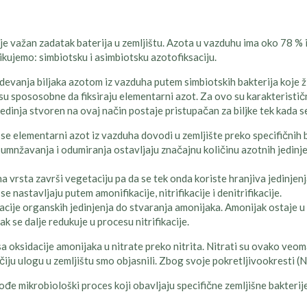
i je važan zadatak baterija u zemljištu. Azota u vazduhu ima oko 78 % 
likujemo: simbiotsku i asimbiotsku azotofiksaciju.
devanja biljaka azotom iz vazduha putem simbiotskih bakterija koje ž
 su spososobne da fiksiraju elementarni azot. Za ovo su karakteristič
edinja stvoren na ovaj način postaje pristupačan za biljke tek kada se
 se elementarni azot iz vazduha dovodi u zemljište preko specifičnih 
 umnžavanja i odumiranja ostavljaju značajnu količinu azotnih jedinj
na vrsta završi vegetaciju pa da se tek onda koriste hranjiva jedinje
 nastavljaju putem amonifikacije, nitrifikacije i denitrifikacije.
acije organskih jedinjenja do stvaranja amonijaka. Amonijak ostaje u
k se dalje redukuje u procesu nitrifikacije.
oksidacije amonijaka u nitrate preko nitrita. Nitrati su ovako veoma 
iju ulogu u zemljištu smo objasnili. Zbog svoje pokretljivookresti (N
akođe mikrobiološki proces koji obavljaju specifične zemljišne bakterije