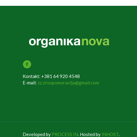
Kontakt: +381 64 920 4548
E-mail:
zz.zrnopomoravlja@gmail.com
Developed by
PROCESS IN
. Hosted by
INHOST
.