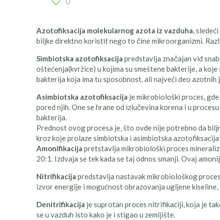
0
Azotofiksacija molekularnog azota iz vazduha
, sledeć
biljke direktno koristit nego to čine mikroorganizmi. Raz
Simbiotska azotofiksacija
predstavlja značajan vid snab
oštećenja(kvržice) u kojima su smeštene bakterije, a koje
bakterija koja ima tu sposobnost, ali najveći deo azotnih j
Asimbiotska azotofiksacija
je mikrobiološki proces, gde
pored njih. One se hrane od izlučevina korena i u procesu
bakterija.
Prednost ovog procesa je, što ovde nije potrebno da bilj
kroz koje prolaze simbiotska i asimbiotska azotofiksacija se
Amonifikacija
pretstavlja mikrobiološki proces mineraliz
20:1. Izdvaja se tek kada se taj odnos smanji. Ovaj amonija
Nitrifikacija
predstavlja nastavak mikrobiološkog procesa 
izvor energije i mogućnost obrazovanja ugljene kiseline, č
Denitrifikacija
je suprotan proces nitrifikaciji, koja je t
se u vazduh isto kako je i stigao u zemljište.