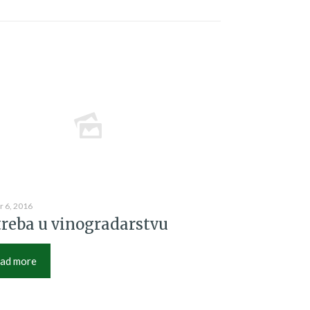
 6, 2016
reba u vinogradarstvu
ad more