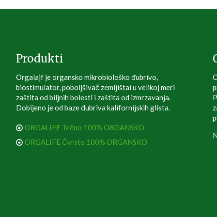
Produkti
Orgalajf je organsko mikrobiološko đubrivo,
O
biostimulator, poboljšivač zemljištai u velikoj meri
p
zaštita od biljnih bolesti i zaštita od izmrzavanja.
P
Dobijeno je od baze đubriva kalifornijskih glista.
z
p
ORGALIFE Tečno 100% ORGANSKO
N
ORGALIFE Čvrsto 100% ORGANSKO