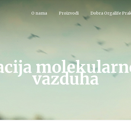
O nama
Proizvodi
Dobra Orgalife Pra
cija molekularn
vazduha