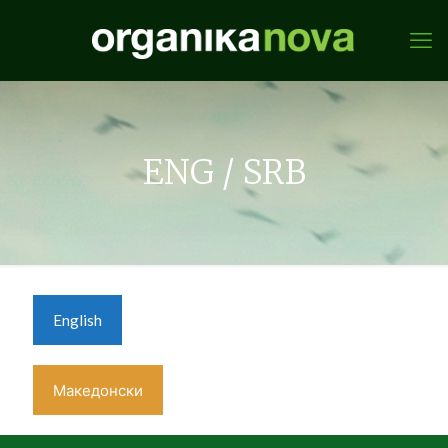
ENG / SRB
English
Македонски