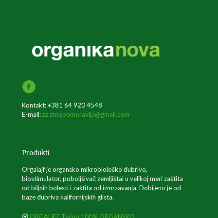
Kontakt: +381 64 920 4548
E-mail:
zz.zrnopomoravlja@gmail.com
Produkti
Orgalajf je organsko mikrobiološko đubrivo,
biostimulator, poboljšivač zemljištai u velikoj meri zaštita
od biljnih bolesti i zaštita od izmrzavanja. Dobijeno je od
baze đubriva kalifornijskih glista.
ORGALIFE Tečno 100% ORGANSKO