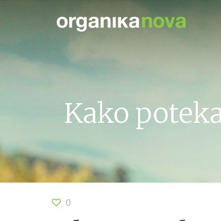
Kako poteka 
0