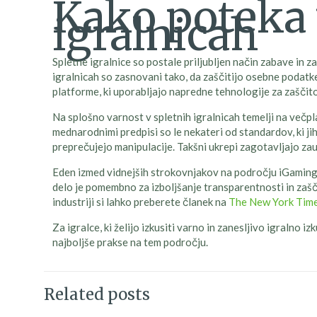
Kako poteka 
igralnicah
Spletne igralnice so postale priljubljen način zabave in z
igralnicah so zasnovani tako, da zaščitijo osebne podatk
platforme, ki uporabljajo napredne tehnologije za zaščito
Na splošno varnost v spletnih igralnicah temelji na večpl
mednarodnimi predpisi so le nekateri od standardov, ki jih
preprečujejo manipulacije. Takšni ukrepi zagotavljajo zau
Eden izmed vidnejših strokovnjakov na področju iGaming 
delo je pomembno za izboljšanje transparentnosti in zaščit
industriji si lahko preberete članek na
The New York Tim
Za igralce, ki želijo izkusiti varno in zanesljivo igralno iz
najboljše prakse na tem področju.
Related posts