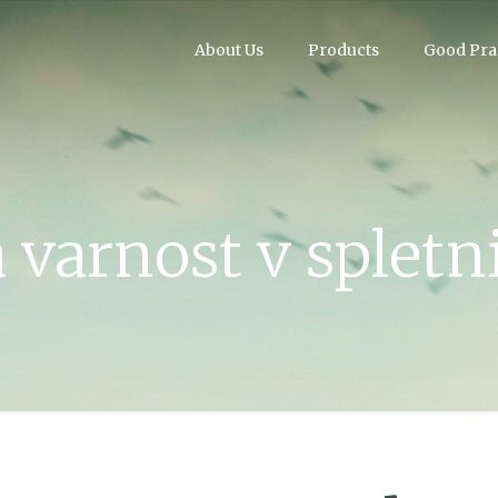
About Us
Products
Good Pra
varnost v spletn