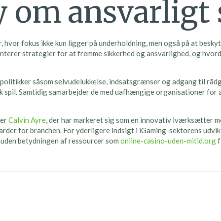
 om ansvarligt 
, hvor fokus ikke kun ligger på underholdning, men også på at beskytt
rer strategier for at fremme sikkerhed og ansvarlighed, og hvordan 
politikker såsom selvudelukkelse, indsatsgrænser og adgang til rådg
 spil. Samtidig samarbejder de med uafhængige organisationer for at s
 er
Calvin Ayre
, der har markeret sig som en innovativ iværksætter me
darder for branchen. For yderligere indsigt i iGaming-sektorens udvik
suden betydningen af ressourcer som
online-casino-uden-mitid.org
f