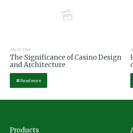
July 13, 2026
J
The Significance of Casino Design
and Architecture
Read more
Products