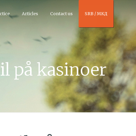
ctice
Articles
Contact us
SRB / MКД
il på kasinoer