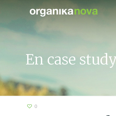
En case study
0