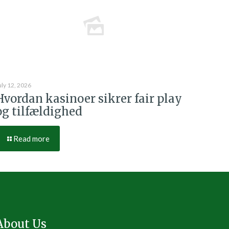
uly 12, 2026
Hvordan kasinoer sikrer fair play
og tilfældighed
Read more
About Us