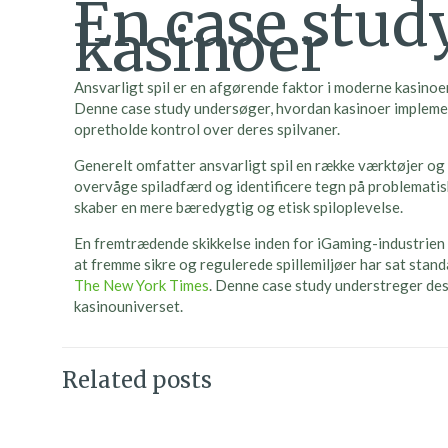
En case study
kasinoer
Ansvarligt spil er en afgørende faktor i moderne kasinoer
Denne case study undersøger, hvordan kasinoer implemente
opretholde kontrol over deres spilvaner.
Generelt omfatter ansvarligt spil en række værktøjer og 
overvåge spiladfærd og identificere tegn på problematisk
skaber en mere bæredygtig og etisk spiloplevelse.
En fremtrædende skikkelse inden for iGaming-industrien
at fremme sikre og regulerede spillemiljøer har sat stan
The New York Times
. Denne case study understreger de
kasinouniverset.
Related posts